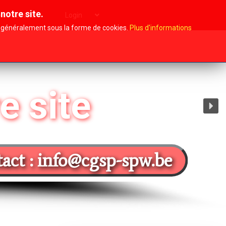
notre site.
Nos actions
Login
i, généralement sous la forme de cookies.
Plus d'informations
e site
act : info@cgsp-spw.be