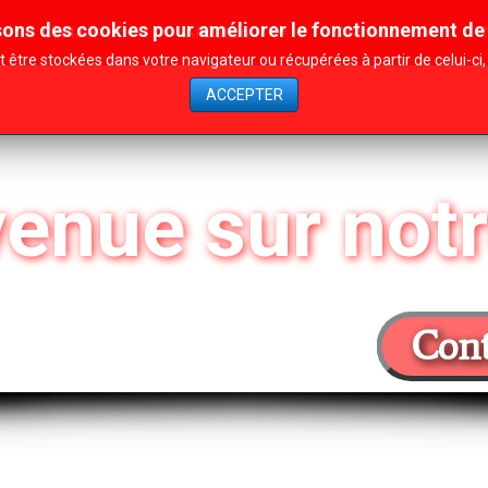
sons des cookies pour améliorer le fonctionnement de 
Contact
Affiliation
Archives
être stockées dans votre navigateur ou récupérées à partir de celui-c
ACCEPTER
enue sur notr
Cont