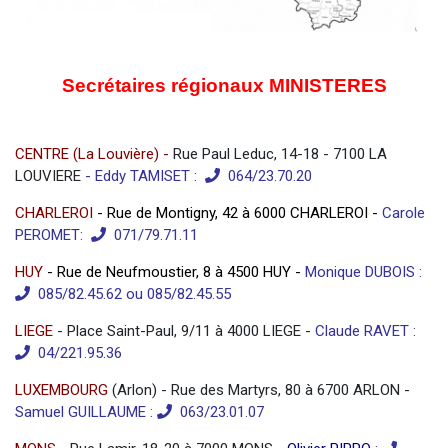
Secrétaires régionaux MINISTERES
CENTRE (La Louvière) -
Rue Paul Leduc, 14-18 - 7100 LA
LOUVIERE
- Eddy TAMISET :
064/23.70.20
CHARLEROI
- Rue de Montigny, 42 à 6000 CHARLEROI -
Carole
PEROMET:
071/79.71.11
HUY
- Rue de Neufmoustier, 8 à 4500 HUY -
Monique DUBOIS :
085/82.45.62 ou 085/82.45.55
LIEGE
- Place Saint-Paul, 9/11 à 4000 LIEGE -
Claude RAVET
:
04/221.95.36
LUXEMBOURG
(Arlon) - Rue des Martyrs, 80 à 6700 ARLON -
Samuel GUILLAUME :
063/23.01.07