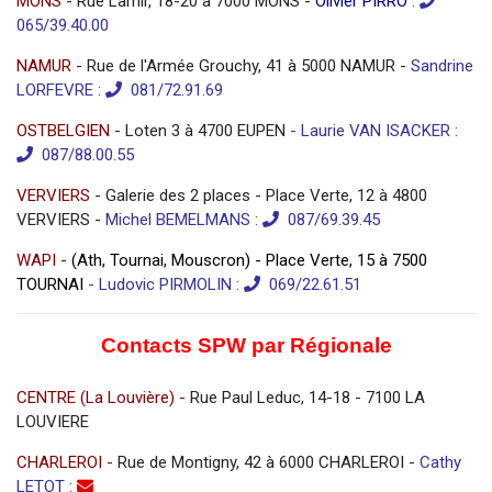
MONS -
Rue Lamir, 18-20 à 7000 MONS -
Olivier PIRRO
:
065/39.40.00
NAMUR
- Rue de l'Armée Grouchy, 41 à 5000 NAMUR -
Sandrine
LORFEVRE
:
081/72.91.69
OSTBELGIEN
- Loten 3 à 4700 EUPEN
-
Laurie VAN ISACKER
:
087/88.00.55
VERVIERS
- Galerie des 2 places - Place Verte, 12 à 4800
VERVIERS -
Michel BEMELMANS
:
087/69.39.45
WAPI -
(Ath, Tournai, Mouscron) - Place Verte, 15 à 7500
TOURNAI
- Ludovic PIRMOLIN
:
069/22.61.51
Contacts SPW par Régionale
CENTRE (La Louvière) -
Rue Paul Leduc, 14-18 - 7100 LA
LOUVIERE
CHARLEROI
- Rue de Montigny, 42 à 6000 CHARLEROI -
Cathy
LETOT :