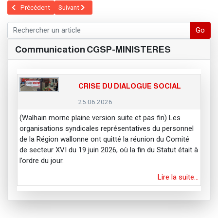
Article précédent : Qui sommes-nous
Article suivant : Contact Presse
Précédent
Suivant
Go
Communication CGSP-MINISTERES
CRISE DU DIALOGUE SOCIAL
25.06.2026
(Walhain morne plaine version suite et pas fin) Les
organisations syndicales représentatives du personnel
de la Région wallonne ont quitté la réunion du Comité
de secteur XVI du 19 juin 2026, où la fin du Statut était à
l’ordre du jour.
Lire la suite…